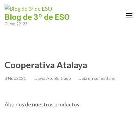
Saltar
al
Blog de 3º de ESO
contenido
Curso 22-23
(presiona
la
tecla
Intro)
Cooperativa Atalaya
8 Nov,2021
David Ato Buitrago
Deja un comentario
Algunos de nuestros productos